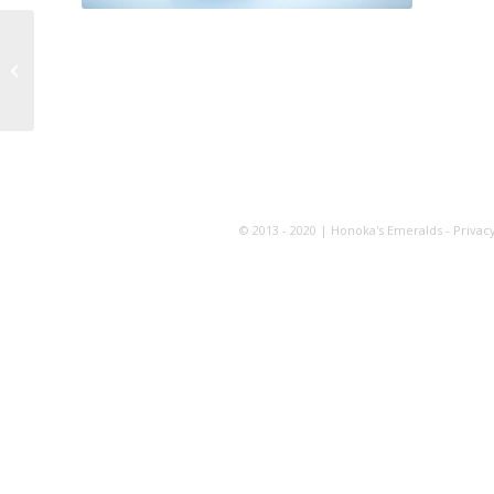
IKUKO@倉敷
’23/7/8(土)-17(月)
© 2013 - 2020 | Honoka's Emeralds -
Privacy