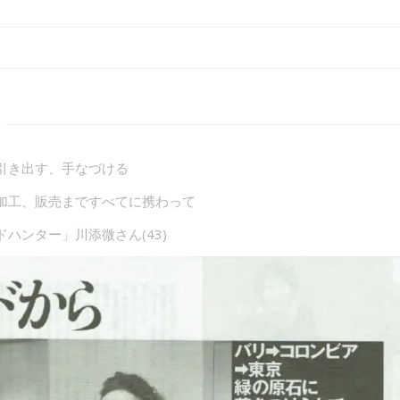
引き出す、手なづける
加工、販売まですべてに携わって
ハンター」川添微さん(43)